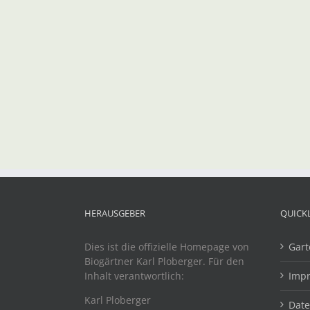
HERAUSGEBER
QUICK
Dies ist die offizielle Homepage von
Gart
Biogärtner Karl Ploberger. Für den
Inhalt verantwortlich:
Imp
Karl Ploberger
Dat