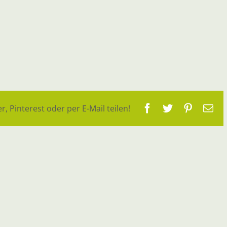
Facebook
Twitter
Pinteres
E-
r, Pinterest oder per E-Mail teilen!
Ma