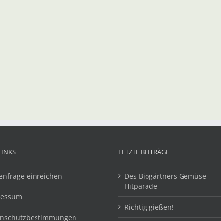
LINKS
LETZTE BEITRÄGE
enfrage einreichen
Des Biogärtners Gemüse-
Hitparade
ressum
Richtig gießen!
enschutzbestimmungen