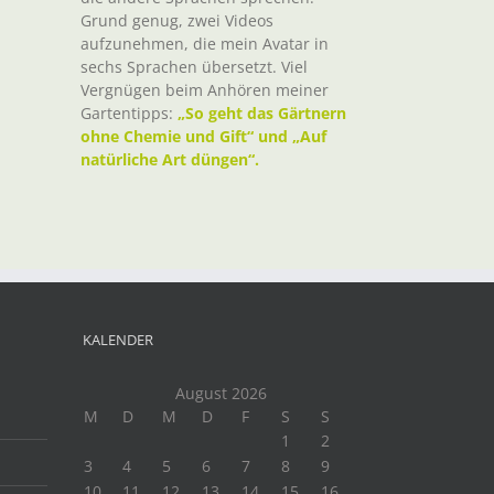
Grund genug, zwei Videos
aufzunehmen, die mein Avatar in
sechs Sprachen übersetzt. Viel
Vergnügen beim Anhören meiner
Gartentipps:
„So geht das Gärtnern
ohne Chemie und Gift“ und „Auf
natürliche Art düngen“.
KALENDER
August 2026
M
D
M
D
F
S
S
1
2
3
4
5
6
7
8
9
10
11
12
13
14
15
16