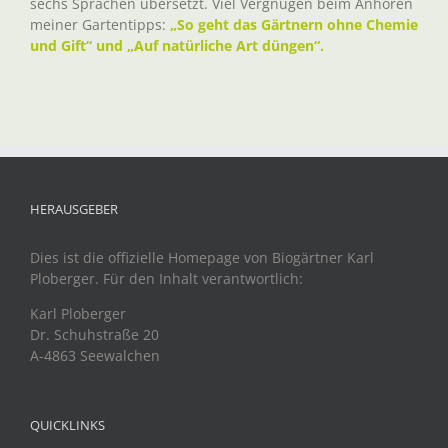
sechs Sprachen übersetzt. Viel Vergnügen beim Anhören
meiner Gartentipps:
„So geht das Gärtnern ohne Chemie
und Gift“ und „Auf natürliche Art düngen“.
HERAUSGEBER
Dies ist die offizielle Homepage von Biogärtner Karl
Ploberger. Für den Inhalt verantwortlich:
Karl Ploberger
Dr. Schuhstraße 20
A-4863 Seewalchen
QUICKLINKS