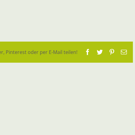
Facebook
Twitter
Pinteres
E-
r, Pinterest oder per E-Mail teilen!
Ma