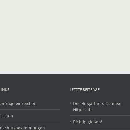
LINKS
LETZTE BEITRÄGE
enfrage einreichen
Des Biogärtners Gemüse-
Hitparade
ressum
Richtig gießen!
enschutzbestimmungen