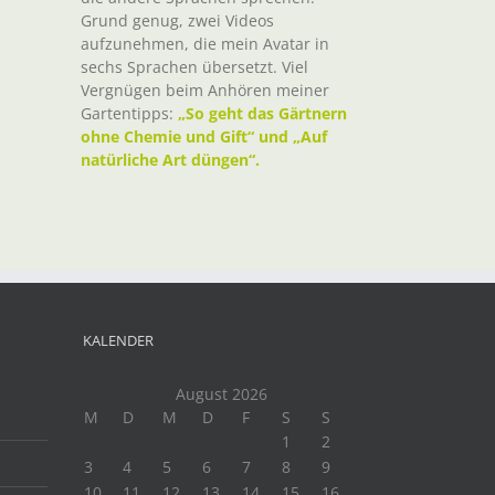
Grund genug, zwei Videos
aufzunehmen, die mein Avatar in
sechs Sprachen übersetzt. Viel
Vergnügen beim Anhören meiner
Gartentipps:
„So geht das Gärtnern
ohne Chemie und Gift“ und „Auf
natürliche Art düngen“.
KALENDER
August 2026
M
D
M
D
F
S
S
1
2
3
4
5
6
7
8
9
10
11
12
13
14
15
16