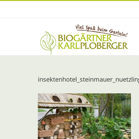
Zum
Inhalt
springen
insektenhotel_steinmauer_nuetzlin