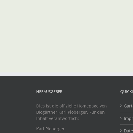
HERAUSGEBER
QUICK
Dies ist die offizielle Homepage von
Gart
Biogärtner Karl Ploberger. Für den
Inhalt verantwortlich:
Imp
Karl Ploberger
Dat