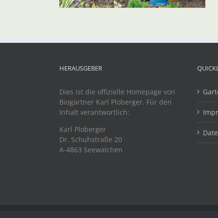
HERAUSGEBER
QUICK
Dies ist die offizielle Homepage von
Gart
Biogärtner Karl Ploberger. Für den
Inhalt verantwortlich:
Imp
Karl Ploberger
Dat
Dr. Schuhstraße 20
A-4863 Seewalchen