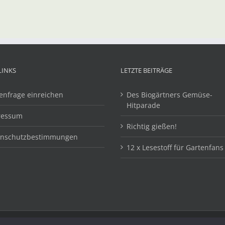
LINKS
LETZTE BEITRÄGE
enfrage einreichen
Des Biogärtners Gemüse-
Hitparade
ressum
Richtig gießen!
enschutzbestimmungen
12 x Lesestoff für Gartenfans