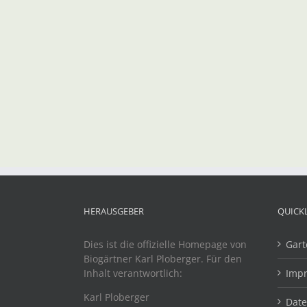
HERAUSGEBER
QUICK
Dies ist die offizielle Homepage von
Gart
Biogärtner Karl Ploberger. Für den
Inhalt verantwortlich:
Imp
Karl Ploberger
Dat