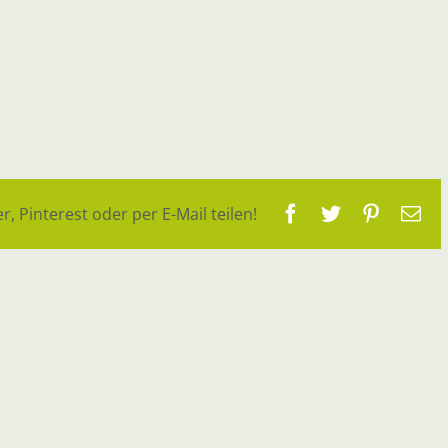
Facebook
Twitter
Pinteres
E-
r, Pinterest oder per E-Mail teilen!
Ma