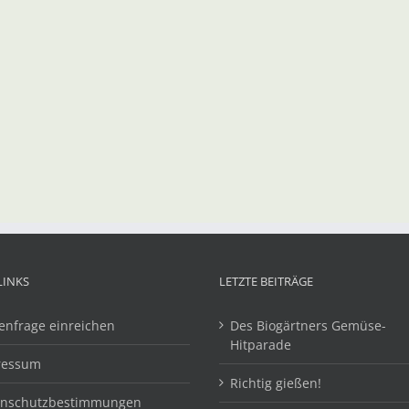
LINKS
LETZTE BEITRÄGE
enfrage einreichen
Des Biogärtners Gemüse-
Hitparade
ressum
Richtig gießen!
enschutzbestimmungen