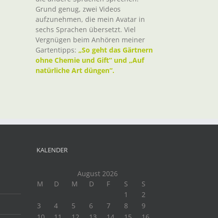
Grund genug, zwei Videos
aufzunehmen, die mein Avatar in
sechs Sprachen übersetzt. Viel
Vergnügen beim Anhören meiner
Gartentipps:
„So geht das Gärtnern
ohne Chemie und Gift“ und „Auf
natürliche Art düngen“.
KALENDER
August 2026
M
D
M
D
F
S
S
1
2
3
4
5
6
7
8
9
10
11
12
13
14
15
16