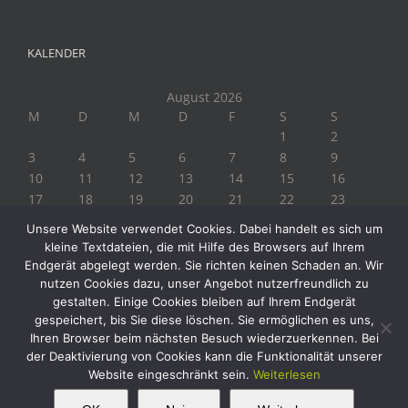
KALENDER
August 2026
M
D
M
D
F
S
S
1
2
3
4
5
6
7
8
9
10
11
12
13
14
15
16
17
18
19
20
21
22
23
24
25
26
27
28
29
30
Unsere Website verwendet Cookies. Dabei handelt es sich um
31
kleine Textdateien, die mit Hilfe des Browsers auf Ihrem
« Juli
Endgerät abgelegt werden. Sie richten keinen Schaden an. Wir
nutzen Cookies dazu, unser Angebot nutzerfreundlich zu
gestalten. Einige Cookies bleiben auf Ihrem Endgerät
gespeichert, bis Sie diese löschen. Sie ermöglichen es uns,
Ihren Browser beim nächsten Besuch wiederzuerkennen. Bei
der Deaktivierung von Cookies kann die Funktionalität unserer
Website eingeschränkt sein.
Weiterlesen
Copyright 2019 Biogärtner Ploberger | Alle Rechte vorbehalten
This website uses cookies and third party