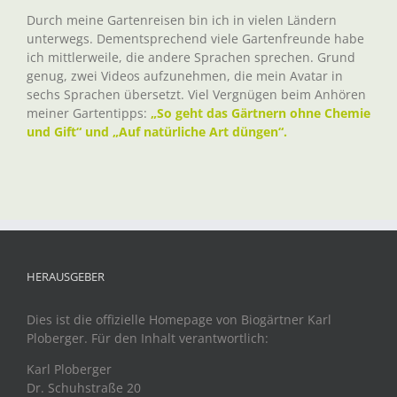
Durch meine Gartenreisen bin ich in vielen Ländern
unterwegs. Dementsprechend viele Gartenfreunde habe
ich mittlerweile, die andere Sprachen sprechen. Grund
genug, zwei Videos aufzunehmen, die mein Avatar in
sechs Sprachen übersetzt. Viel Vergnügen beim Anhören
meiner Gartentipps:
„So geht das Gärtnern ohne Chemie
und Gift“ und „Auf natürliche Art düngen“.
HERAUSGEBER
Dies ist die offizielle Homepage von Biogärtner Karl
Ploberger. Für den Inhalt verantwortlich:
Karl Ploberger
Dr. Schuhstraße 20