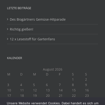
LETZTE BEITRÄGE
Des Biogärtners Gemüse-Hitparade
Richtig gießen!
12 x Lesestoff für Gartenfans
KALENDER
August 2026
M
D
M
D
F
S
S
1
2
3
4
5
6
7
8
9
10
11
12
13
14
15
16
17
18
19
20
21
22
23
24
25
26
27
28
29
30
Unsere Website verwendet Cookies. Dabei handelt es sich um