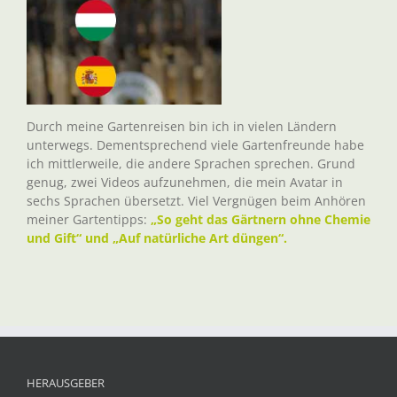
Durch meine Gartenreisen bin ich in vielen Ländern
unterwegs. Dementsprechend viele Gartenfreunde habe
ich mittlerweile, die andere Sprachen sprechen. Grund
genug, zwei Videos aufzunehmen, die mein Avatar in
sechs Sprachen übersetzt. Viel Vergnügen beim Anhören
meiner Gartentipps:
„So geht das Gärtnern ohne Chemie
und Gift“ und „Auf natürliche Art düngen“.
HERAUSGEBER