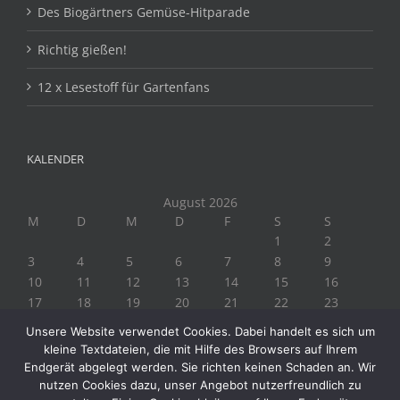
Des Biogärtners Gemüse-Hitparade
Richtig gießen!
12 x Lesestoff für Gartenfans
KALENDER
August 2026
M
D
M
D
F
S
S
1
2
3
4
5
6
7
8
9
10
11
12
13
14
15
16
17
18
19
20
21
22
23
24
25
26
27
28
29
30
Unsere Website verwendet Cookies. Dabei handelt es sich um
31
kleine Textdateien, die mit Hilfe des Browsers auf Ihrem
« Juli
Endgerät abgelegt werden. Sie richten keinen Schaden an. Wir
nutzen Cookies dazu, unser Angebot nutzerfreundlich zu