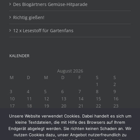
Des Biogärtners Gemüse-Hitparade
Richtig gießen!
12 x Lesestoff für Gartenfans
KALENDER
August 2026
M
D
M
D
F
S
S
1
2
3
4
5
6
7
8
9
10
11
12
13
14
15
16
17
18
19
20
21
22
23
24
25
26
27
28
29
30
Unsere Website verwendet Cookies. Dabei handelt es sich um
31
kleine Textdateien, die mit Hilfe des Browsers auf Ihrem
« Juli
Endgerät abgelegt werden. Sie richten keinen Schaden an. Wir
nutzen Cookies dazu, unser Angebot nutzerfreundlich zu