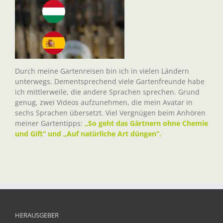
Durch meine Gartenreisen bin ich in vielen Ländern
unterwegs. Dementsprechend viele Gartenfreunde habe
ich mittlerweile, die andere Sprachen sprechen. Grund
genug, zwei Videos aufzunehmen, die mein Avatar in
sechs Sprachen übersetzt. Viel Vergnügen beim Anhören
meiner Gartentipps:
„So geht das Gärtnern ohne Chemie
und Gift“ und „Auf natürliche Art düngen“.
HERAUSGEBER