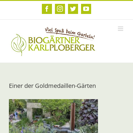
Zum
Inhalt
Facebook
Instagram
Twitter
YouTube
springen
Einer der Goldmedaillen-Gärten