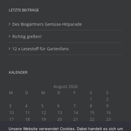
LETZTE BEITRÄGE
Des Biogärtners Gemüse-Hitparade
Richtig gießen!
12 x Lesestoff für Gartenfans
KALENDER
August 2026
M
D
M
D
F
S
S
1
2
3
4
5
6
7
8
9
10
11
12
13
14
15
16
17
18
19
20
21
22
23
24
25
26
27
28
29
30
Unsere Website verwendet Cookies. Dabei handelt es sich um