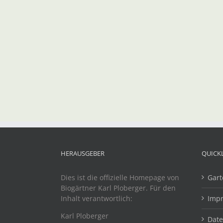
HERAUSGEBER
QUICK
Dies ist die offizielle Homepage von
Gart
Biogärtner Karl Ploberger. Für den
Inhalt verantwortlich:
Imp
Karl Ploberger
Dat