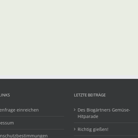
LINKS
LETZTE BEITRÄGE
enfrage einreichen
Des Biogärtners Gemüse-
Hitparade
ressum
Richtig gießen!
enschutzbestimmungen