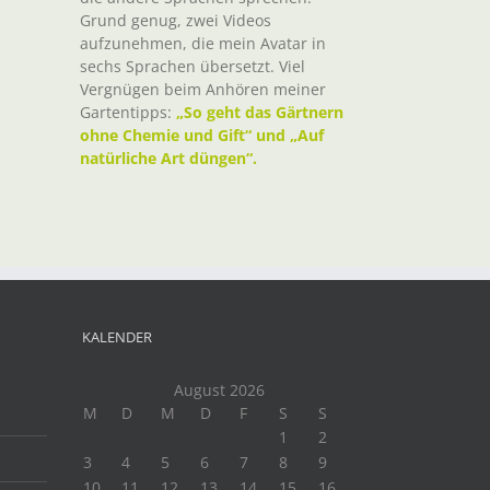
Grund genug, zwei Videos
aufzunehmen, die mein Avatar in
sechs Sprachen übersetzt. Viel
Vergnügen beim Anhören meiner
Gartentipps:
„So geht das Gärtnern
ohne Chemie und Gift“ und „Auf
natürliche Art düngen“.
KALENDER
August 2026
M
D
M
D
F
S
S
1
2
3
4
5
6
7
8
9
10
11
12
13
14
15
16