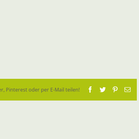
Facebook
Twitter
Pinteres
E-
r, Pinterest oder per E-Mail teilen!
Ma