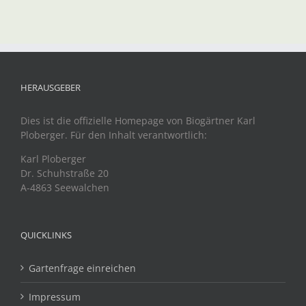
HERAUSGEBER
Dies ist die offizielle Homepage von Biogärtner Karl
Ploberger. Für den Inhalt verantwortlich:
Karl Ploberger
Dr. Schuhstraße 20
A-4863 Seewalchen
QUICKLINKS
Gartenfrage einreichen
Impressum