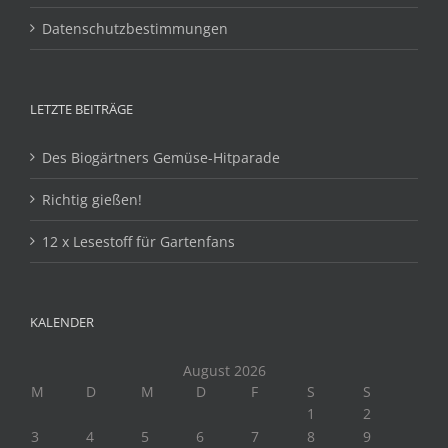
Datenschutzbestimmungen
LETZTE BEITRÄGE
Des Biogärtners Gemüse-Hitparade
Richtig gießen!
12 x Lesestoff für Gartenfans
KALENDER
August 2026
M
D
M
D
F
S
S
1
2
3
4
5
6
7
8
9