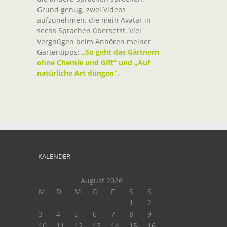
Grund genug, zwei Videos
aufzunehmen, die mein Avatar in
sechs Sprachen übersetzt. Viel
Vergnügen beim Anhören meiner
Gartentipps:
„So geht das Gärtnern
ohne Chemie und Gift“ und „Auf
natürliche Art düngen“.
KALENDER
August 2026
M
D
M
D
F
S
S
1
2
3
4
5
6
7
8
9
10
11
12
13
14
15
16