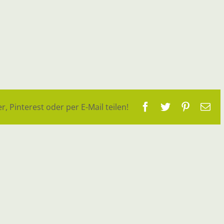
Facebook
Twitter
Pinteres
E-
r, Pinterest oder per E-Mail teilen!
Ma