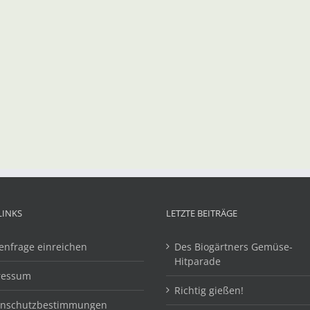
LINKS
LETZTE BEITRÄGE
enfrage einreichen
Des Biogärtners Gemüse-
Hitparade
ressum
Richtig gießen!
enschutzbestimmungen