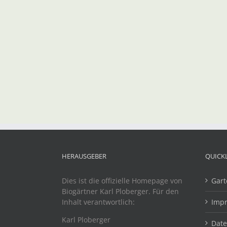
HERAUSGEBER
QUICK
Dies ist die offizielle Homepage von
Gart
Biogärtner Karl Ploberger. Für den
Inhalt verantwortlich:
Imp
Karl Ploberger
Dat