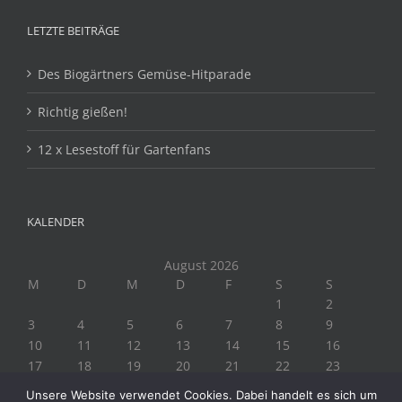
LETZTE BEITRÄGE
Des Biogärtners Gemüse-Hitparade
Richtig gießen!
12 x Lesestoff für Gartenfans
KALENDER
August 2026
M
D
M
D
F
S
S
1
2
3
4
5
6
7
8
9
10
11
12
13
14
15
16
17
18
19
20
21
22
23
24
25
26
27
28
29
30
Unsere Website verwendet Cookies. Dabei handelt es sich um