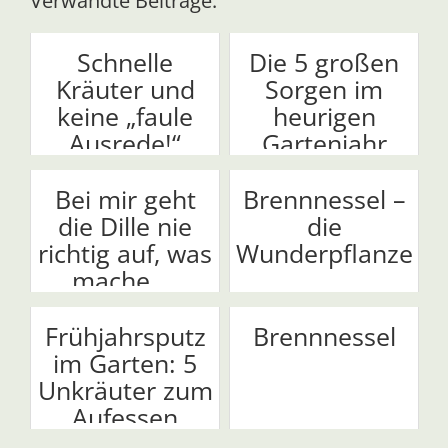
Verwandte Beiträge:
Schnelle
Die 5 großen
Kräuter und
Sorgen im
keine „faule
heurigen
Ausrede!“
Gartenjahr
Bei mir geht
Brennnessel –
die Dille nie
die
richtig auf, was
Wunderpflanze
mache ...
Frühjahrsputz
Brennnessel
im Garten: 5
Unkräuter zum
Aufessen