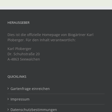
HERAUSGEBER
Dies ist die offizielle Homepage von Biogärtner Karl
Ploberger. Für den Inhalt verantwortlich:
Karl Ploberger
Dr. Schuhstraße 20
A-4863 Seewalchen
QUICKLINKS
Gartenfrage einreichen
Impressum
Datenschutzbestimmungen