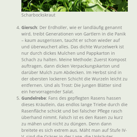
Scharbockskraut
Giersch
: Der Erdholler, wie er landläufig genannt
wird, treibt Generationen von Gartlern in die Panik
– kaum ausgerissen, taucht er schon wieder auf
und überwuchert alles. Das dichte Wurzelwerk ist
nur durch dickes Mulchen und Pappkarton in
Schach zu halten. Meine Methode: Zuerst Kompost
auftragen, dann dicken Verpackungskarton und
darüber Mulch zum Abdecken. Im Herbst sind in
der obersten lockeren Schicht die Wurzeln leicht zu
entfernen. Und als Trost: Die jungen Blätter sind
ein hervorragender Salat.
Gundelrebe
: Fans des gepflegten Rasens hassen
dieses Kräutlein, das endlos lange Triebe durch die
Rasenfläche schickt und bei falscher Pflege rasch
überhand nimmt. Falsch ist es den Rasen zu kurz
zu mähen und nicht zu düngen. Denn dann
breitete es sich extrem aus. Mäht man auf Stufe IV-
V, sind die Gräser in der Lage, die Unkräuter