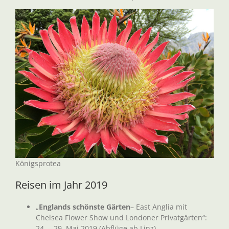
Königsprotea
Reisen im Jahr 2019
„
Englands schönste Gärten
– East Anglia mit
Chelsea Flower Show und Londoner Privatgärten“:
24. – 29. Mai 2019 (Abflüge ab Linz)