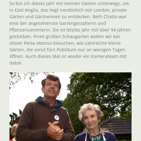
So bin ich dieses Jahr mit meinen Gästen unterwegs, um
in East Anglia, das liegt nordöstlich von London, private
Gärten und Gärtnereien zu entdecken. Beth Chatto war
eine der angesehenste Gartengestalterin und
Pflanzensammlerin. Sie ist letztes Jahr mit über 94 Jahren
gestorben. Ihren großen Schaugarten wollen wir bei
dieser Reise ebenso besuchen, wie zahlreiche kleine
Gärten, die sonst fürs Publikum nur an wenigen Tagen
öffnen. Auch dieses Mal ist wieder ein Kamerateam mit
dabei.