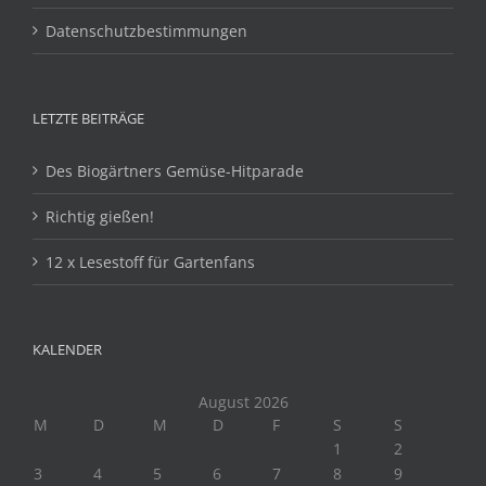
Datenschutzbestimmungen
LETZTE BEITRÄGE
Des Biogärtners Gemüse-Hitparade
Richtig gießen!
12 x Lesestoff für Gartenfans
KALENDER
August 2026
M
D
M
D
F
S
S
1
2
3
4
5
6
7
8
9