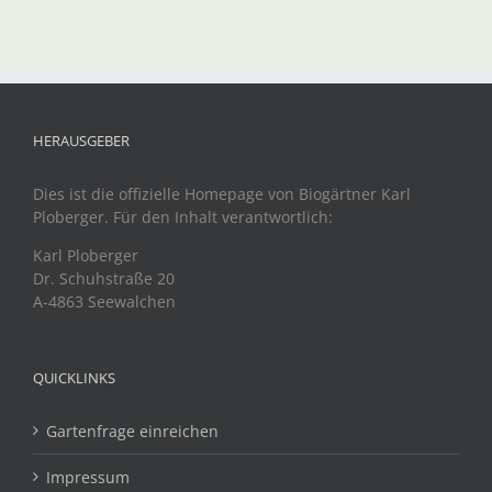
HERAUSGEBER
Dies ist die offizielle Homepage von Biogärtner Karl
Ploberger. Für den Inhalt verantwortlich:
Karl Ploberger
Dr. Schuhstraße 20
A-4863 Seewalchen
QUICKLINKS
Gartenfrage einreichen
Impressum