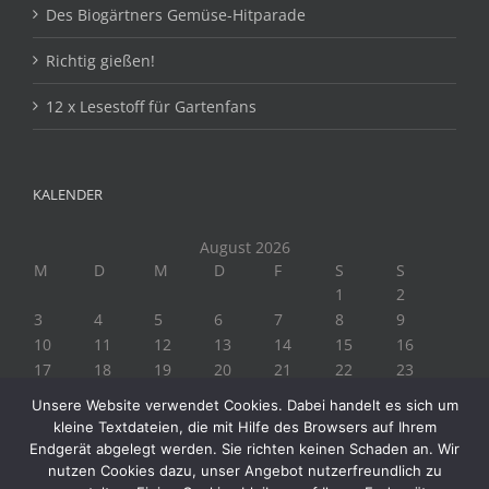
Des Biogärtners Gemüse-Hitparade
Richtig gießen!
12 x Lesestoff für Gartenfans
KALENDER
August 2026
M
D
M
D
F
S
S
1
2
3
4
5
6
7
8
9
10
11
12
13
14
15
16
17
18
19
20
21
22
23
24
25
26
27
28
29
30
Unsere Website verwendet Cookies. Dabei handelt es sich um
31
kleine Textdateien, die mit Hilfe des Browsers auf Ihrem
« Juli
Endgerät abgelegt werden. Sie richten keinen Schaden an. Wir
nutzen Cookies dazu, unser Angebot nutzerfreundlich zu