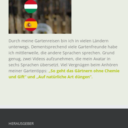
Durch meine Gartenreisen bin ich in vielen Ländern
unterwegs. Dementsprechend viele Gartenfreunde habe
ich mittlerweile, die andere Sprachen sprechen. Grund
genug, zwei Videos aufzunehmen, die mein Avatar in
sechs Sprachen übersetzt. Viel Vergnügen beim Anhören
meiner Gartentipps:
„So geht das Gärtnern ohne Chemie
und Gift“ und „Auf natürliche Art düngen“.
HERAUSGEBER