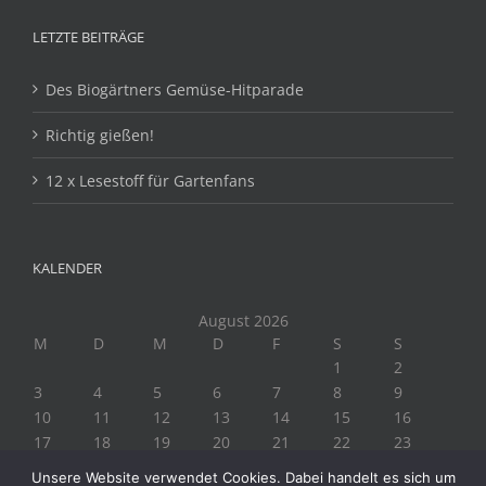
LETZTE BEITRÄGE
Des Biogärtners Gemüse-Hitparade
Richtig gießen!
12 x Lesestoff für Gartenfans
KALENDER
August 2026
M
D
M
D
F
S
S
1
2
3
4
5
6
7
8
9
10
11
12
13
14
15
16
17
18
19
20
21
22
23
24
25
26
27
28
29
30
Unsere Website verwendet Cookies. Dabei handelt es sich um