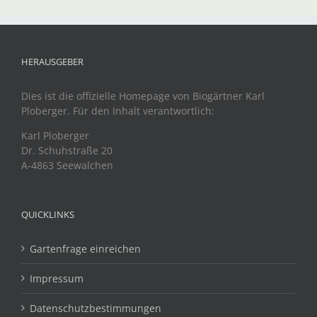
HERAUSGEBER
Dies ist die offizielle Homepage von Biogärtner Karl
Ploberger. Für den Inhalt verantwortlich:
Karl Ploberger
Dr. Schuhstraße 20
A-4863 Seewalchen
QUICKLINKS
Gartenfrage einreichen
Impressum
Datenschutzbestimmungen