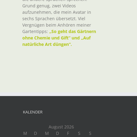
Grund genug, zwei Videos
aufzunehmen, die mein Avatar in
sechs Sprachen übersetzt. Viel
Vergnügen beim Anhören meiner
Gartentipps:
„So geht das Gärtnern
ohne Chemie und Gift“ und „Auf
natürliche Art düngen“.
t
il
KALENDER
August 2026
M
D
M
D
F
S
S