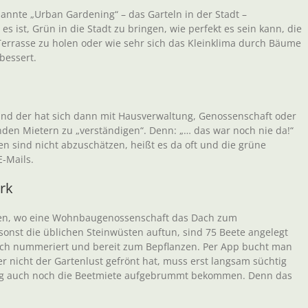
enannte „Urban Gardening“ – das Garteln in der Stadt –
s ist, Grün in die Stadt zu bringen, wie perfekt es sein kann, die
 Terrasse zu holen oder wie sehr sich das Kleinklima durch Bäume
bessert.
n und der hat sich dann mit Hausverwaltung, Genossenschaft oder
den Mietern zu „verständigen“. Denn: „… das war noch nie da!“
en sind nicht abzuschätzen, heißt es da oft und die grüne
E-Mails.
rk
uchen, wo eine Wohnbaugenossenschaft das Dach zum
 sonst die üblichen Steinwüsten auftun, sind 75 Beete angelegt
erlich nummeriert und bereit zum Bepflanzen. Per App bucht man
er nicht der Gartenlust gefrönt hat, muss erst langsam süchtig
ng auch noch die Beetmiete aufgebrummt bekommen. Denn das