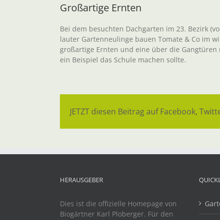
Großartige Ernten
Bei dem besuchten Dachgarten im 23. Bezirk (von
lauter Gartenneulinge bauen Tomate & Co im wi
großartige Ernten und eine über die Gangtüren 
ein Beispiel das Schule machen sollte.
JETZT diesen Beitrag auf Facebook, Twitte
HERAUSGEBER
QUICK
Dies ist die offizielle Homepage von
Gart
Biogärtner Karl Ploberger. Für den