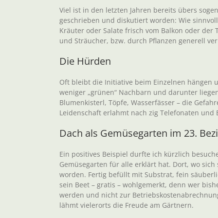
Viel ist in den letzten Jahren bereits übers sog
geschrieben und diskutiert worden: Wie sinnvoll e
Kräuter oder Salate frisch vom Balkon oder der
und Sträucher, bzw. durch Pflanzen generell ver
Die Hürden
Oft bleibt die Initiative beim Einzelnen hänge
weniger „grünen“ Nachbarn und darunter liegen
Blumenkisterl, Töpfe, Wasserfässer – die Gefahr
Leidenschaft erlahmt nach zig Telefonaten und 
Dach als Gemüsegarten im 23. Bezi
Ein positives Beispiel durfte ich kürzlich bes
Gemüsegarten für alle erklärt hat. Dort, wo sich
worden. Fertig befüllt mit Substrat, fein säub
sein Beet – gratis – wohlgemerkt, denn wer bish
werden und nicht zur Betriebskostenabrechnu
lähmt vielerorts die Freude am Gärtnern.