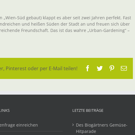
 „Wien-Süd gebaut) klappt es aber seit zwei Jahren perfekt. Fast
ndreichen und heißen Süden der Stadt an und freuen sich über
reichende Freundschaft. Das ist das wahre „Urban-Gardening“ –
Facebook
Twitter
Pinteres
E-
r, Pinterest oder per E-Mail teilen!
Ma
LINKS
LETZTE BEITRÄGE
enfrage einreichen
Des Biogärtners Gemüse-
Hitparade