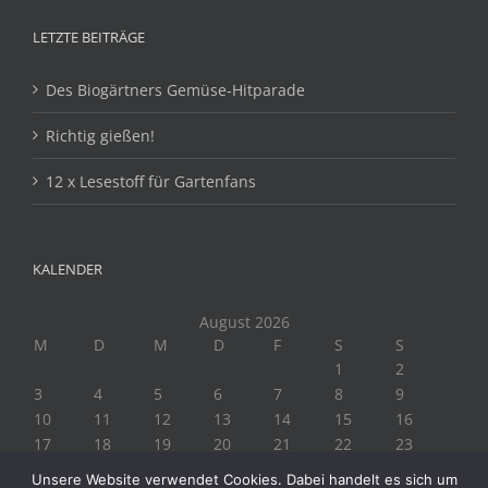
LETZTE BEITRÄGE
Des Biogärtners Gemüse-Hitparade
Richtig gießen!
12 x Lesestoff für Gartenfans
KALENDER
August 2026
M
D
M
D
F
S
S
1
2
3
4
5
6
7
8
9
10
11
12
13
14
15
16
17
18
19
20
21
22
23
24
25
26
27
28
29
30
Unsere Website verwendet Cookies. Dabei handelt es sich um