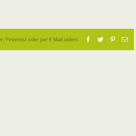
Facebook
Twitter
Pinteres
E-
r, Pinterest oder per E-Mail teilen!
Ma