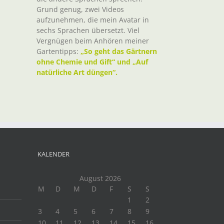
Grund genug, zwei Videos
aufzunehmen, die mein Avatar in
sechs Sprachen übersetzt. Viel
Vergnügen beim Anhören meiner
Gartentipps:
„So geht das Gärtnern
ohne Chemie und Gift“ und „Auf
natürliche Art düngen“.
KALENDER
August 2026
M
D
M
D
F
S
S
1
2
3
4
5
6
7
8
9
10
11
12
13
14
15
16