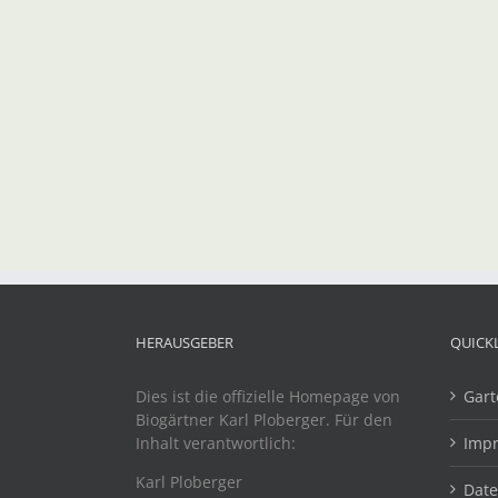
HERAUSGEBER
QUICK
Dies ist die offizielle Homepage von
Gart
Biogärtner Karl Ploberger. Für den
Inhalt verantwortlich:
Imp
Karl Ploberger
Dat