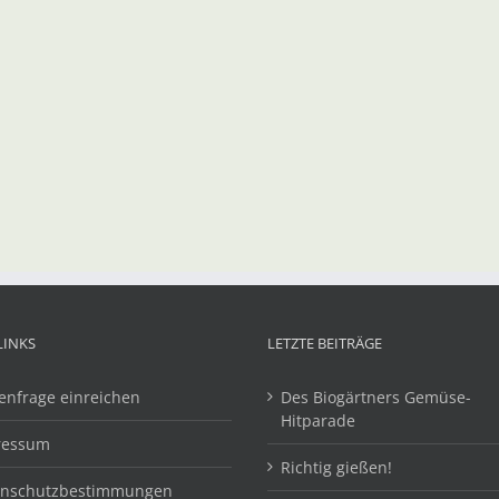
LINKS
LETZTE BEITRÄGE
enfrage einreichen
Des Biogärtners Gemüse-
Hitparade
ressum
Richtig gießen!
enschutzbestimmungen