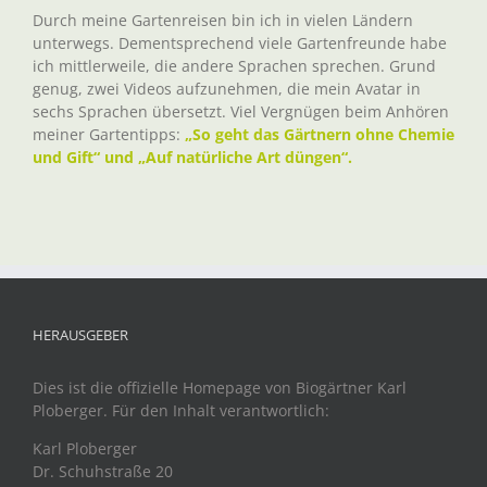
Durch meine Gartenreisen bin ich in vielen Ländern
unterwegs. Dementsprechend viele Gartenfreunde habe
ich mittlerweile, die andere Sprachen sprechen. Grund
genug, zwei Videos aufzunehmen, die mein Avatar in
sechs Sprachen übersetzt. Viel Vergnügen beim Anhören
meiner Gartentipps:
„So geht das Gärtnern ohne Chemie
und Gift“ und „Auf natürliche Art düngen“.
HERAUSGEBER
Dies ist die offizielle Homepage von Biogärtner Karl
Ploberger. Für den Inhalt verantwortlich:
Karl Ploberger
Dr. Schuhstraße 20