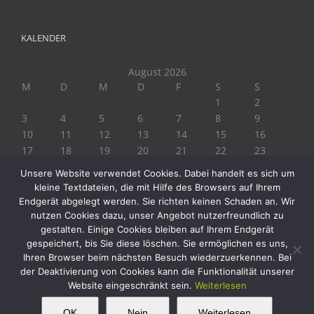
KALENDER
August 2026
M
D
M
D
F
S
S
1
2
3
4
5
6
7
8
9
10
11
12
13
14
15
16
17
18
19
20
21
22
23
24
25
26
27
28
29
30
Unsere Website verwendet Cookies. Dabei handelt es sich um
31
kleine Textdateien, die mit Hilfe des Browsers auf Ihrem
« Juli
Endgerät abgelegt werden. Sie richten keinen Schaden an. Wir
nutzen Cookies dazu, unser Angebot nutzerfreundlich zu
gestalten. Einige Cookies bleiben auf Ihrem Endgerät
gespeichert, bis Sie diese löschen. Sie ermöglichen es uns,
Ihren Browser beim nächsten Besuch wiederzuerkennen. Bei
der Deaktivierung von Cookies kann die Funktionalität unserer
Website eingeschränkt sein.
Weiterlesen
Copyright 2019 Biogärtner Ploberger | Alle Rechte vorbehalten
Facebook
Instagram
Twitter
YouTube
This website uses cookies and third party
OK
Nein
Weiterlesen