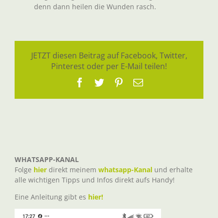
denn dann heilen die Wunden rasch.
JETZT diesen Beitrag auf Facebook, Twitter,
Pinterest oder per E-Mail teilen!
Facebook
Twitter
Pinterest
E-
Mail
WHATSAPP-KANAL
Folge
hier
direkt meinem
whatsapp-Kanal
und erhalte
alle wichtigen Tipps und Infos direkt aufs Handy!
Eine Anleitung gibt es
hier!