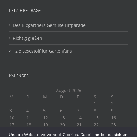
LETZTE BEITRÄGE
Des Biogärtners Gemüse-Hitparade
Richtig gießen!
12 x Lesestoff für Gartenfans
KALENDER
August 2026
M
D
M
D
F
S
S
1
2
3
4
5
6
7
8
9
10
11
12
13
14
15
16
17
18
19
20
21
22
23
24
25
26
27
28
29
30
Unsere Website verwendet Cookies. Dabei handelt es sich um