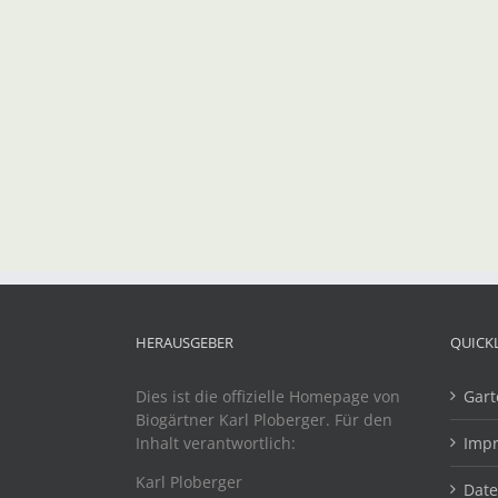
HERAUSGEBER
QUICK
Dies ist die offizielle Homepage von
Gart
Biogärtner Karl Ploberger. Für den
Inhalt verantwortlich:
Imp
Karl Ploberger
Dat