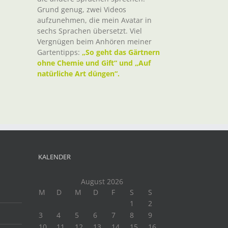
Grund genug, zwei Videos
aufzunehmen, die mein Avatar in
sechs Sprachen übersetzt. Viel
Vergnügen beim Anhören meiner
Gartentipps:
„So geht das Gärtnern
ohne Chemie und Gift“ und „Auf
natürliche Art düngen“.
KALENDER
August 2026
M
D
M
D
F
S
S
1
2
3
4
5
6
7
8
9
10
11
12
13
14
15
16