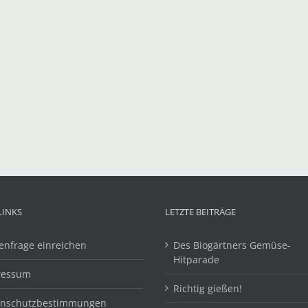
LINKS
LETZTE BEITRÄGE
enfrage einreichen
Des Biogärtners Gemüse-
Hitparade
ressum
Richtig gießen!
enschutzbestimmungen