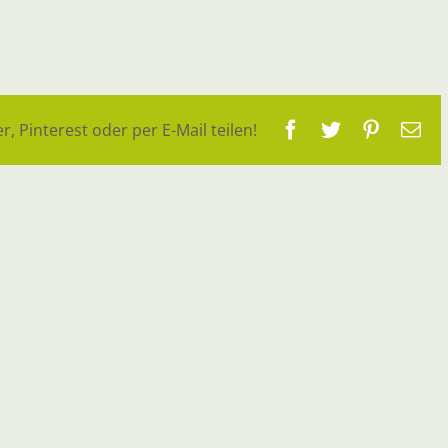
Facebook
Twitter
Pinteres
E-
r, Pinterest oder per E-Mail teilen!
Ma