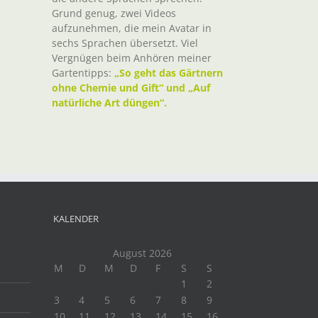
Grund genug, zwei Videos
aufzunehmen, die mein Avatar in
sechs Sprachen übersetzt. Viel
Vergnügen beim Anhören meiner
Gartentipps:
„So geht das Gärtnern
ohne Chemie und Gift“ und „Auf
natürliche Art düngen“.
KALENDER
August 2026
M
D
M
D
F
S
S
1
2
3
4
5
6
7
8
9
10
11
12
13
14
15
16