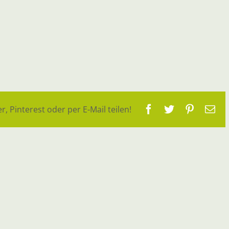
Facebook
Twitter
Pinteres
E-
r, Pinterest oder per E-Mail teilen!
Ma