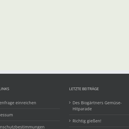
LINKS
LETZTE BEITRÄGE
enfrage einreichen
Des Biogärtners Gemüse-
Hitparade
ressum
Richtig gießen!
enschutzbestimmungen