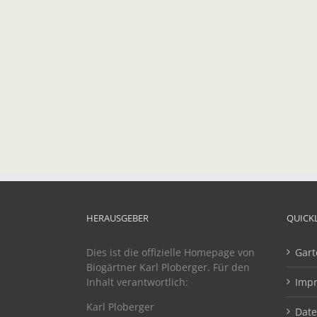
HERAUSGEBER
QUICK
Dies ist die offizielle Homepage von
Gart
Biogärtner Karl Ploberger. Für den
Inhalt verantwortlich:
Imp
Karl Ploberger
Dat