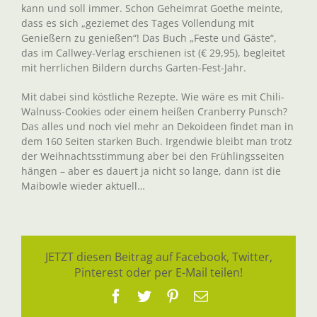
kann und soll immer. Schon Geheimrat Goethe meinte,
dass es sich „geziemet des Tages Vollendung mit
Genießern zu genießen“! Das Buch „Feste und Gäste“,
das im Callwey-Verlag erschienen ist (€ 29,95), begleitet
mit herrlichen Bildern durchs Garten-Fest-Jahr.
Mit dabei sind köstliche Rezepte. Wie wäre es mit Chili-
Walnuss-Cookies oder einem heißen Cranberry Punsch?
Das alles und noch viel mehr an Dekoideen findet man in
dem 160 Seiten starken Buch. Irgendwie bleibt man trotz
der Weihnachtsstimmung aber bei den Frühlingsseiten
hängen – aber es dauert ja nicht so lange, dann ist die
Maibowle wieder aktuell…
JETZT diesen Beitrag auf Facebook, Twitter,
Pinterest oder per E-Mail teilen!
Facebook
Twitter
Pinterest
E-
Mail