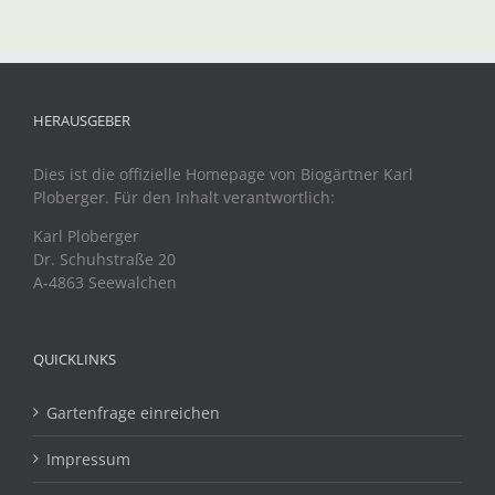
HERAUSGEBER
Dies ist die offizielle Homepage von Biogärtner Karl
Ploberger. Für den Inhalt verantwortlich:
Karl Ploberger
Dr. Schuhstraße 20
A-4863 Seewalchen
QUICKLINKS
Gartenfrage einreichen
Impressum