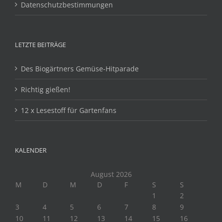
Datenschutzbestimmungen
LETZTE BEITRÄGE
Des Biogärtners Gemüse-Hitparade
Richtig gießen!
12 x Lesestoff für Gartenfans
KALENDER
August 2026
M
D
M
D
F
S
S
1
2
3
4
5
6
7
8
9
10
11
12
13
14
15
16