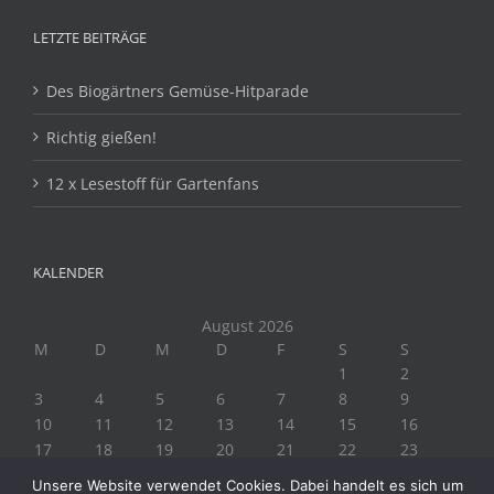
LETZTE BEITRÄGE
Des Biogärtners Gemüse-Hitparade
Richtig gießen!
12 x Lesestoff für Gartenfans
KALENDER
August 2026
M
D
M
D
F
S
S
1
2
3
4
5
6
7
8
9
10
11
12
13
14
15
16
17
18
19
20
21
22
23
24
25
26
27
28
29
30
Unsere Website verwendet Cookies. Dabei handelt es sich um