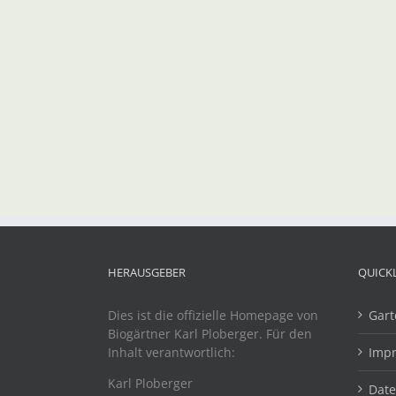
HERAUSGEBER
QUICK
Dies ist die offizielle Homepage von
Gart
Biogärtner Karl Ploberger. Für den
Inhalt verantwortlich:
Imp
Karl Ploberger
Dat