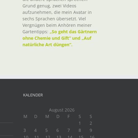
Grund genug, zwei Videos
aufzunehmen, die mein Avatar in
sechs Sprachen übersetzt. Viel
Vergnügen beim Anhören meiner
Gartentipps:
„So geht das Gärtnern
ohne Chemie und Gift“ und „Auf
natürliche Art düngen“.
KALENDER
August 2026
M
D
M
D
F
S
S
1
2
3
4
5
6
7
8
9
10
11
12
13
14
15
16