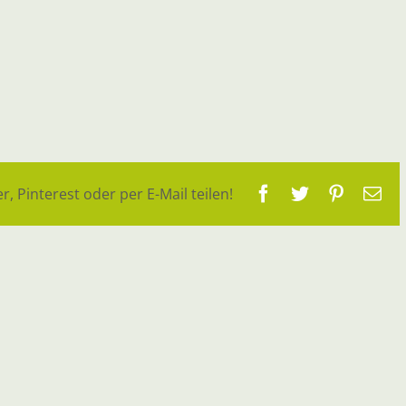
Facebook
Twitter
Pinteres
E-
r, Pinterest oder per E-Mail teilen!
Ma