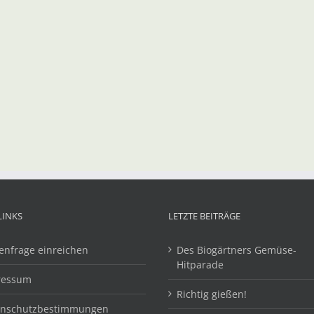
LINKS
LETZTE BEITRÄGE
enfrage einreichen
Des Biogärtners Gemüse-
Hitparade
ressum
Richtig gießen!
enschutzbestimmungen