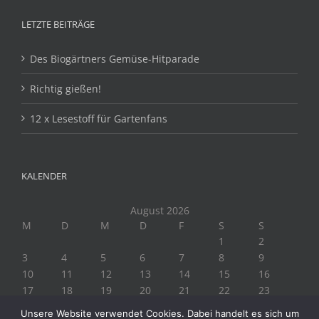
LETZTE BEITRÄGE
Des Biogärtners Gemüse-Hitparade
Richtig gießen!
12 x Lesestoff für Gartenfans
KALENDER
August 2026
M
D
M
D
F
S
S
1
2
3
4
5
6
7
8
9
10
11
12
13
14
15
16
17
18
19
20
21
22
23
24
25
26
27
28
29
30
Unsere Website verwendet Cookies. Dabei handelt es sich um