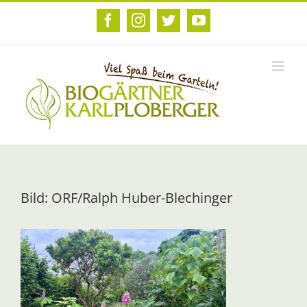
Zum
Inhalt
Facebook
Instagram
Twitter
YouTube
springen
Bild: ORF/Ralph Huber-Blechinger