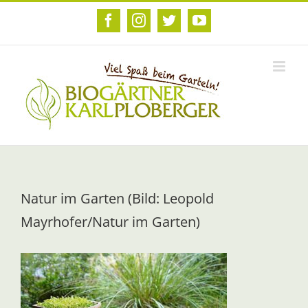
Zum
Inhalt
Facebook
Instagram
Twitter
YouTube
springen
Natur im Garten (Bild: Leopold
Mayrhofer/Natur im Garten)