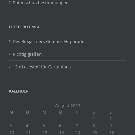
Datenschutzbestimmungen
LETZTE BEITRÄGE
Des Biogärtners Gemüse-Hitparade
Richtig gießen!
12 x Lesestoff für Gartenfans
KALENDER
August 2026
M
D
M
D
F
S
S
1
2
3
4
5
6
7
8
9
10
11
12
13
14
15
16