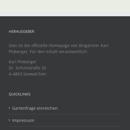
HERAUSGEBER
Dies ist die offizielle Homepage von Biogärtner Karl
Ploberger. Für den Inhalt verantwortlich:
Karl Ploberger
Dr. Schuhstraße 20
A-4863 Seewalchen
QUICKLINKS
Gartenfrage einreichen
Impressum