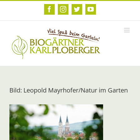
Zum
Inhalt
Facebook
Instagram
Twitter
YouTube
springen
Bild: Leopold Mayrhofer/Natur im Garten