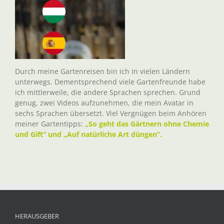
Durch meine Gartenreisen bin ich in vielen Ländern
unterwegs. Dementsprechend viele Gartenfreunde habe
ich mittlerweile, die andere Sprachen sprechen. Grund
genug, zwei Videos aufzunehmen, die mein Avatar in
sechs Sprachen übersetzt. Viel Vergnügen beim Anhören
meiner Gartentipps:
„So geht das Gärtnern ohne Chemie
und Gift“ und „Auf natürliche Art düngen“.
HERAUSGEBER