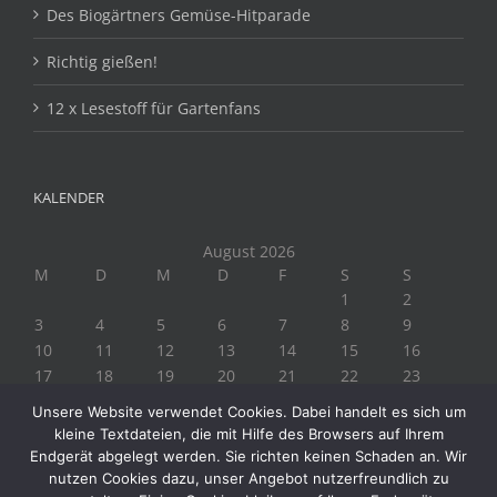
Des Biogärtners Gemüse-Hitparade
Richtig gießen!
12 x Lesestoff für Gartenfans
KALENDER
August 2026
M
D
M
D
F
S
S
1
2
3
4
5
6
7
8
9
10
11
12
13
14
15
16
17
18
19
20
21
22
23
24
25
26
27
28
29
30
Unsere Website verwendet Cookies. Dabei handelt es sich um
31
kleine Textdateien, die mit Hilfe des Browsers auf Ihrem
« Juli
Endgerät abgelegt werden. Sie richten keinen Schaden an. Wir
nutzen Cookies dazu, unser Angebot nutzerfreundlich zu