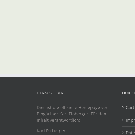
HERAUSGEBER
QUICK
Dies ist die offizielle Homepage von
Gart
Biogärtner Karl Ploberger. Für den
Inhalt verantwortlich:
Imp
Karl Ploberger
Dat