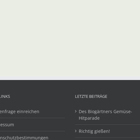
LINKS
LETZTE BEITRÄGE
enfrage einreichen
Des Biogärtners Gemüse-
Hitparade
ressum
Richtig gießen!
enschutzbestimmungen