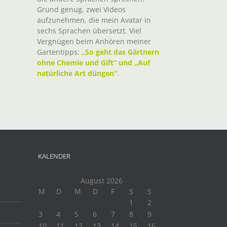
Grund genug, zwei Videos
aufzunehmen, die mein Avatar in
sechs Sprachen übersetzt. Viel
Vergnügen beim Anhören meiner
Gartentipps:
„So geht das Gärtnern
ohne Chemie und Gift“ und „Auf
natürliche Art düngen“.
KALENDER
August 2026
M
D
M
D
F
S
S
1
2
3
4
5
6
7
8
9
10
11
12
13
14
15
16