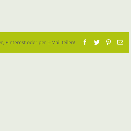
Facebook
Twitter
Pinteres
E-
r, Pinterest oder per E-Mail teilen!
Ma