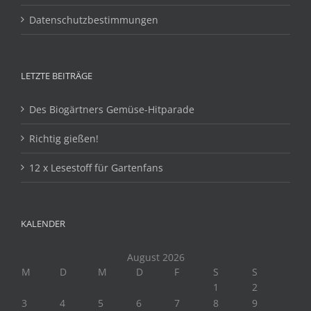
Datenschutzbestimmungen
LETZTE BEITRÄGE
Des Biogärtners Gemüse-Hitparade
Richtig gießen!
12 x Lesestoff für Gartenfans
KALENDER
August 2026
M
D
M
D
F
S
S
1
2
3
4
5
6
7
8
9