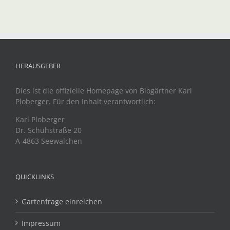
HERAUSGEBER
Dies ist die offizielle Homepage von Biogärtner Karl
Ploberger. Für den Inhalt verantwortlich:
Karl Ploberger
Dr. Schuhstraße 20
A-4863 Seewalchen
QUICKLINKS
Gartenfrage einreichen
Impressum