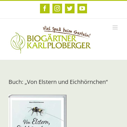
Zum
Inhalt
Facebook
Instagram
Twitter
YouTube
springen
Buch: „Von Elstern und Eichhörnchen“