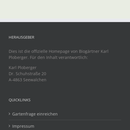
HERAUSGEBER
Dies ist die offizielle Homepage von Biogärtner Karl
Ploberger. Für den Inhalt verantwortlich:
Karl Ploberger
Dr. Schuhstraße 20
A-4863 Seewalchen
QUICKLINKS
Gartenfrage einreichen
Impressum