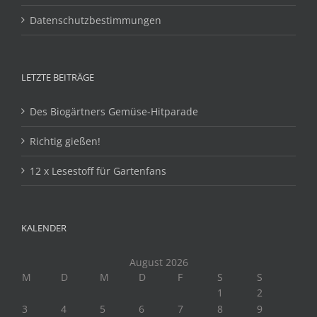
Datenschutzbestimmungen
LETZTE BEITRÄGE
Des Biogärtners Gemüse-Hitparade
Richtig gießen!
12 x Lesestoff für Gartenfans
KALENDER
August 2026
M
D
M
D
F
S
S
1
2
3
4
5
6
7
8
9