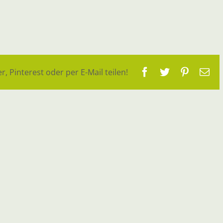
Facebook
Twitter
Pinteres
E-
r, Pinterest oder per E-Mail teilen!
Ma