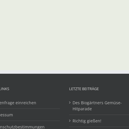
LINKS
LETZTE BEITRÄGE
enfrage einreichen
Des Biogärtners Gemüse-
Hitparade
ressum
Richtig gießen!
enschutzbestimmungen