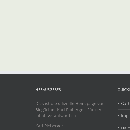
HERAUSGEBER
QUICK
Dies ist die offizielle Homepage von
Gart
Biogärtner Karl Ploberger. Für den
Inhalt verantwortlich:
Imp
Karl Ploberger
Dat