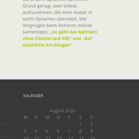
Grund genug, zwei Videos
aufzunehmen, die mein Avatar in
sechs Sprachen übersetzt. Viel
Vergnügen beim Anhören meiner
Gartentipps:
„So geht das Gärtnern
ohne Chemie und Gift“ und „Auf
natürliche Art düngen“.
KALENDER
August 2026
M
D
M
D
F
S
S
1
2
3
4
5
6
7
8
9
10
11
12
13
14
15
16