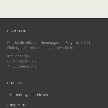
HERAUSGEBER
Dies ist die offizielle Homepage von Biogärtner Karl
Ploberger. Für den Inhalt verantwortlich:
Karl Ploberger
Dr. Schuhstraße 20
A-4863 Seewalchen
QUICKLINKS
Gartenfrage einreichen
Impressum