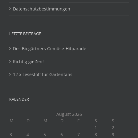
Datenschutzbestimmungen
LETZTE BEITRÄGE
Des Biogärtners Gemüse-Hitparade
Richtig gießen!
12 x Lesestoff für Gartenfans
KALENDER
August 2026
M
D
M
D
F
S
S
1
2
3
4
5
6
7
8
9