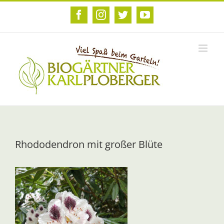
Zum
Inhalt
Facebook
Instagram
Twitter
YouTube
springen
Rhododendron mit großer Blüte