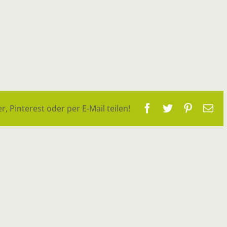
Facebook
Twitter
Pinteres
E-
r, Pinterest oder per E-Mail teilen!
Ma