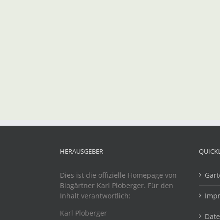
HERAUSGEBER
QUICK
Dies ist die offizielle Homepage von
Gart
Biogärtner Karl Ploberger. Für den
Inhalt verantwortlich:
Imp
Karl Ploberger
Dat