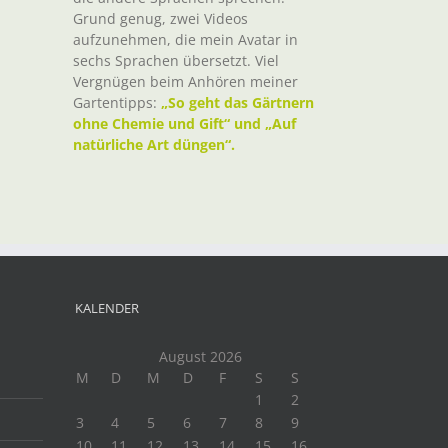
Grund genug, zwei Videos
aufzunehmen, die mein Avatar in
sechs Sprachen übersetzt. Viel
Vergnügen beim Anhören meiner
Gartentipps:
„So geht das Gärtnern
ohne Chemie und Gift“ und „Auf
natürliche Art düngen“.
KALENDER
August 2026
M
D
M
D
F
S
S
1
2
3
4
5
6
7
8
9
10
11
12
13
14
15
16