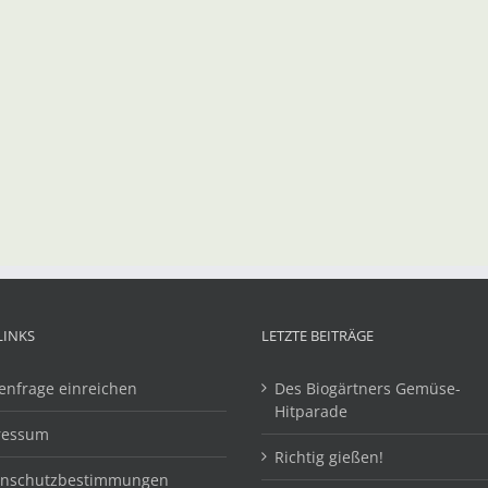
LINKS
LETZTE BEITRÄGE
enfrage einreichen
Des Biogärtners Gemüse-
Hitparade
ressum
Richtig gießen!
enschutzbestimmungen