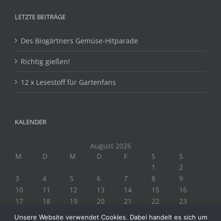
LETZTE BEITRÄGE
Des Biogärtners Gemüse-Hitparade
Richtig gießen!
12 x Lesestoff für Gartenfans
KALENDER
August 2026
M
D
M
D
F
S
S
1
2
3
4
5
6
7
8
9
10
11
12
13
14
15
16
17
18
19
20
21
22
23
24
25
26
27
28
29
30
Unsere Website verwendet Cookies. Dabei handelt es sich um