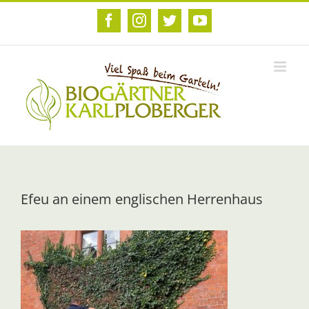
Zum
Inhalt
Facebook
Instagram
Twitter
YouTube
springen
Efeu an einem englischen Herrenhaus