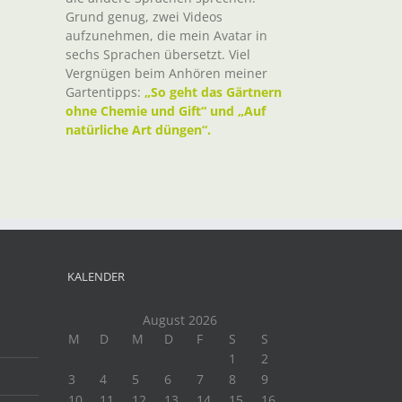
Grund genug, zwei Videos
aufzunehmen, die mein Avatar in
sechs Sprachen übersetzt. Viel
Vergnügen beim Anhören meiner
Gartentipps:
„So geht das Gärtnern
ohne Chemie und Gift“ und „Auf
natürliche Art düngen“.
KALENDER
August 2026
M
D
M
D
F
S
S
1
2
3
4
5
6
7
8
9
10
11
12
13
14
15
16