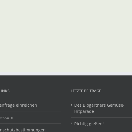
LINKS
LETZTE BEITRÄGE
enfrage einreichen
Des Biogärtners Gemüse-
Hitparade
ressum
Richtig gießen!
enschutzbestimmungen