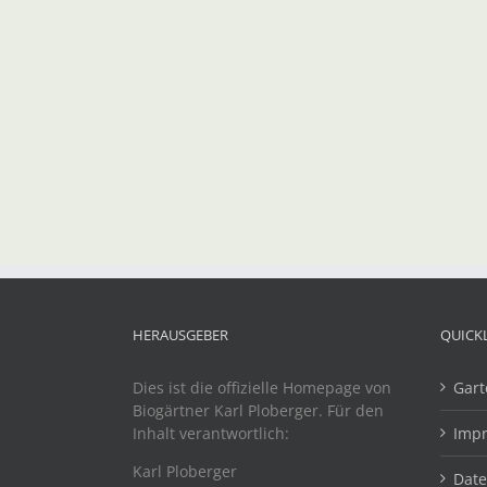
HERAUSGEBER
QUICK
Dies ist die offizielle Homepage von
Gart
Biogärtner Karl Ploberger. Für den
Inhalt verantwortlich:
Imp
Karl Ploberger
Dat