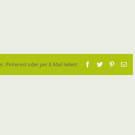
Facebook
Twitter
Pinteres
E-
r, Pinterest oder per E-Mail teilen!
Ma