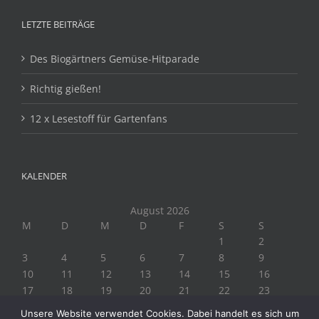
LETZTE BEITRÄGE
Des Biogärtners Gemüse-Hitparade
Richtig gießen!
12 x Lesestoff für Gartenfans
KALENDER
August 2026
M
D
M
D
F
S
S
1
2
3
4
5
6
7
8
9
10
11
12
13
14
15
16
17
18
19
20
21
22
23
24
25
26
27
28
29
30
Unsere Website verwendet Cookies. Dabei handelt es sich um