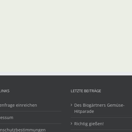
LINKS
LETZTE BEITRÄGE
enfrage einreichen
Des Biogärtners Gemüse-
Hitparade
ressum
Richtig gießen!
enschutzbestimmungen