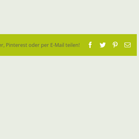
Facebook
Twitter
Pinteres
E-
r, Pinterest oder per E-Mail teilen!
Ma