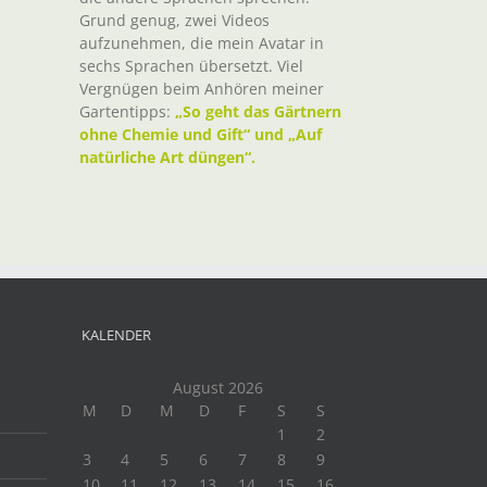
Grund genug, zwei Videos
aufzunehmen, die mein Avatar in
sechs Sprachen übersetzt. Viel
Vergnügen beim Anhören meiner
Gartentipps:
„So geht das Gärtnern
ohne Chemie und Gift“ und „Auf
natürliche Art düngen“.
KALENDER
August 2026
M
D
M
D
F
S
S
1
2
3
4
5
6
7
8
9
10
11
12
13
14
15
16