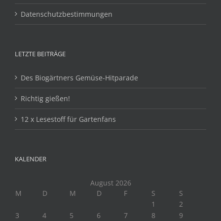
Datenschutzbestimmungen
LETZTE BEITRÄGE
Des Biogärtners Gemüse-Hitparade
Richtig gießen!
12 x Lesestoff für Gartenfans
KALENDER
August 2026
M
D
M
D
F
S
S
1
2
3
4
5
6
7
8
9