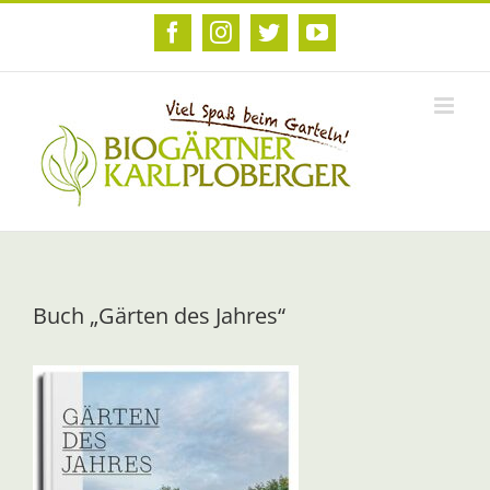
Zum
Inhalt
Facebook
Instagram
Twitter
YouTube
springen
Buch „Gärten des Jahres“