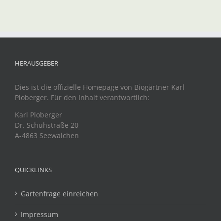
HERAUSGEBER
Dies ist die offizielle Homepage von Biogärtner Karl
Ploberger. Für den Inhalt verantwortlich:
Karl Ploberger
Dr. Schuhstraße 20
A-4863 Seewalchen
QUICKLINKS
Gartenfrage einreichen
Impressum