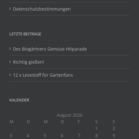
Datenschutzbestimmungen
LETZTE BEITRÄGE
Des Biogärtners Gemüse-Hitparade
Richtig gießen!
12 x Lesestoff für Gartenfans
KALENDER
August 2026
M
D
M
D
F
S
S
1
2
3
4
5
6
7
8
9