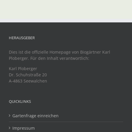
HERAUSGEBER
Dies ist die offizielle Homepage von Biogärtner Karl
Ploberger. Für den Inhalt verantwortlich:
Karl Ploberger
Dr. Schuhstraße 20
A-4863 Seewalchen
QUICKLINKS
Gartenfrage einreichen
Impressum