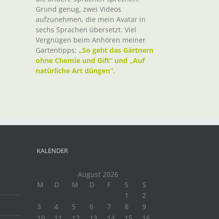
Grund genug, zwei Videos
aufzunehmen, die mein Avatar in
sechs Sprachen übersetzt. Viel
Vergnügen beim Anhören meiner
Gartentipps:
„So geht das Gärtnern
ohne Chemie und Gift“ und „Auf
natürliche Art düngen“.
KALENDER
August 2026
M
D
M
D
F
S
S
1
2
3
4
5
6
7
8
9
10
11
12
13
14
15
16