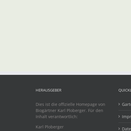
HERAUSGEBER
QUICK
Dies ist die offizielle Homepage von
Gart
Biogärtner Karl Ploberger. Für den
Inhalt verantwortlich:
Imp
Karl Ploberger
Dat