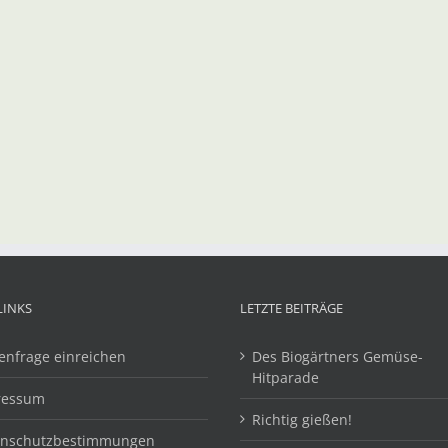
LINKS
LETZTE BEITRÄGE
enfrage einreichen
Des Biogärtners Gemüse-
Hitparade
ressum
Richtig gießen!
enschutzbestimmungen