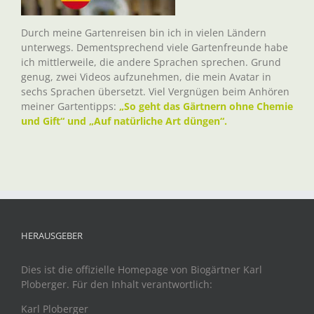
Durch meine Gartenreisen bin ich in vielen Ländern
unterwegs. Dementsprechend viele Gartenfreunde habe
ich mittlerweile, die andere Sprachen sprechen. Grund
genug, zwei Videos aufzunehmen, die mein Avatar in
sechs Sprachen übersetzt. Viel Vergnügen beim Anhören
meiner Gartentipps:
„So geht das Gärtnern ohne Chemie
und Gift“ und „Auf natürliche Art düngen“.
HERAUSGEBER
Dies ist die offizielle Homepage von Biogärtner Karl
Ploberger. Für den Inhalt verantwortlich:
Karl Ploberger