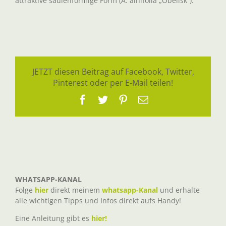
attraktive säulenförmige Form (A. alnifolia „Obelisk“).
JETZT diesen Beitrag auf Facebook, Twitter,
Pinterest oder per E-Mail teilen!
Facebook
Twitter
Pinterest
E-
Mail
WHATSAPP-KANAL
Folge
hier
direkt meinem
whatsapp-Kanal
und erhalte
alle wichtigen Tipps und Infos direkt aufs Handy!
Eine Anleitung gibt es
hier!