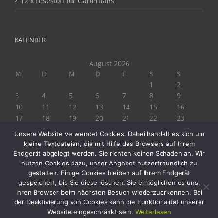
12 x Lesestoff für Gartenfans
KALENDER
August 2026
M
D
M
D
F
S
S
1
2
3
4
5
6
7
8
9
10
11
12
13
14
15
16
17
18
19
20
21
22
23
24
25
26
27
28
29
30
Unsere Website verwendet Cookies. Dabei handelt es sich um
31
kleine Textdateien, die mit Hilfe des Browsers auf Ihrem
« Juli
Endgerät abgelegt werden. Sie richten keinen Schaden an. Wir
nutzen Cookies dazu, unser Angebot nutzerfreundlich zu
gestalten. Einige Cookies bleiben auf Ihrem Endgerät
gespeichert, bis Sie diese löschen. Sie ermöglichen es uns,
Ihren Browser beim nächsten Besuch wiederzuerkennen. Bei
der Deaktivierung von Cookies kann die Funktionalität unserer
Website eingeschränkt sein.
Weiterlesen
Copyright 2019 Biogärtner Ploberger | Alle Rechte vorbehalten