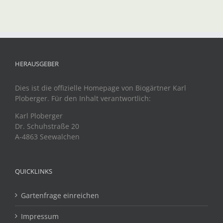
HERAUSGEBER
Dies ist die offizielle Homepage von Biogärtner Karl
Ploberger. Für den Inhalt verantwortlich:
Karl Ploberger
Dr. Schuhstraße 20
A-4863 Seewalchen
QUICKLINKS
Gartenfrage einreichen
Impressum