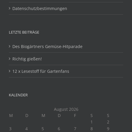
Datenschutzbestimmungen
LETZTE BEITRÄGE
Des Biogärtners Gemüse-Hitparade
Richtig gießen!
12 x Lesestoff für Gartenfans
KALENDER
August 2026
M
D
M
D
F
S
S
1
2
3
4
5
6
7
8
9