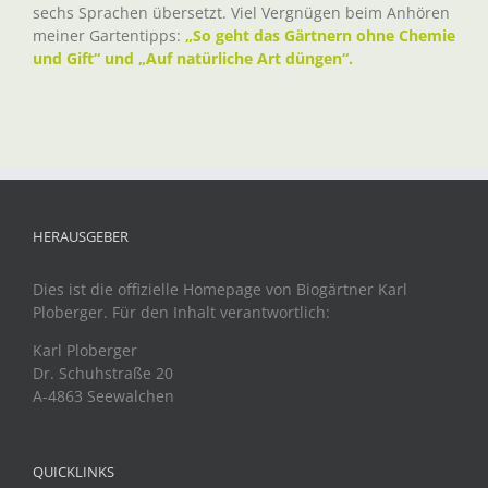
sechs Sprachen übersetzt. Viel Vergnügen beim Anhören
meiner Gartentipps:
„So geht das Gärtnern ohne Chemie
und Gift“ und „Auf natürliche Art düngen“.
HERAUSGEBER
Dies ist die offizielle Homepage von Biogärtner Karl
Ploberger. Für den Inhalt verantwortlich:
Karl Ploberger
Dr. Schuhstraße 20
A-4863 Seewalchen
QUICKLINKS