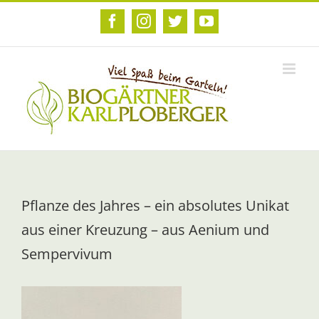
Zum
Inhalt
Facebook
Instagram
Twitter
YouTube
springen
Pflanze des Jahres – ein absolutes Unikat
aus einer Kreuzung – aus Aenium und
Sempervivum